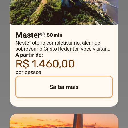
Master
50 min
Neste roteiro completíssimo, além de
sobrevoar o Cristo Redentor, você visitará
os principais pontos turísticos do Rio de
A partir de:
R$ 1.460,00
Janeiro, cruzando a Baía de Guanabara
até Niterói, sobrevoando o Estádio do
por pessoa
Maracanã e as praias selvagens da zona
oeste da cidade.
Saiba mais