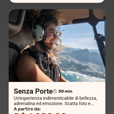
Senza Porte
30 min
Un'esperienza indimenticabile di bellezza,
adrenalina ed emozione. Scatta foto e
video incredibili sorvolando i luoghi più belli
A partire da: