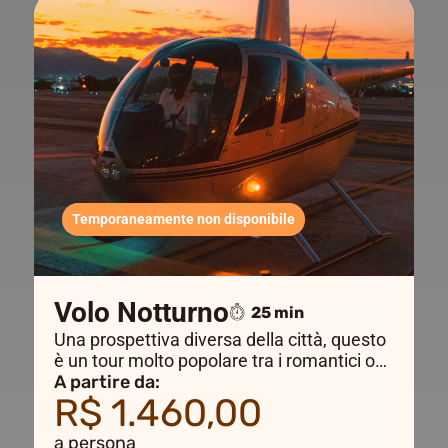
Temporaneamente non disponibile
Volo Notturno
25 min
Una prospettiva diversa della città, questo
è un tour molto popolare tra i romantici o
coloro che desiderano prendere un volo
A partire da:
R$ 1.460,00
diverso. L'orario di decollo può variare
secondo del periodo dell'anno.
a persona