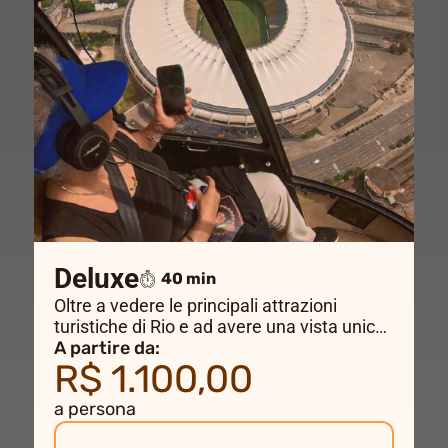
Deluxe
40 min
Oltre a vedere le principali attrazioni
turistiche di Rio e ad avere una vista unica
del Cristo Redentore, questo volo ti porterà
A partire da:
R$ 1.100,00
anche al centro della città e al famoso
Stadio Maracanã.
a persona