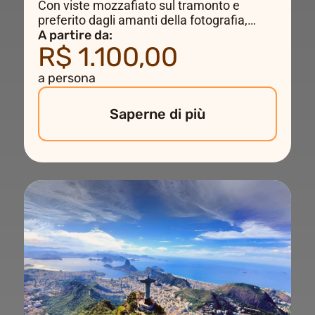
Con viste mozzafiato sul tramonto e
preferito dagli amanti della fotografia,
questo volo segue lo stesso itinerario del
A partire da:
R$ 1.100,00
volo DELUXE, sorvolando le principali
attrazioni turistiche, tra cui Maracanã e
a persona
Cristo Redentore. L'orario di decollo varia a
seconda del periodo dell'anno.
Saperne di più