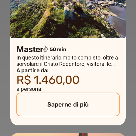
Master
50 min
In questo itinerario molto completo, oltre a
sorvolare il Cristo Redentore, visiterai le
principali attrazioni turistiche di Rio de
A partire da:
R$ 1.460,00
Janeiro, attraversando la Baia di
Guanabara fino a Niterói, sorvolando lo
a persona
Stadio Maracanã e le spiagge selvagge
nella parte ovest della città.
Saperne di più