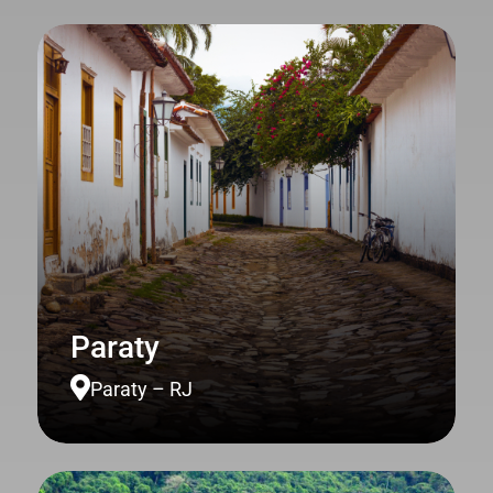
Paraty

Paraty – RJ