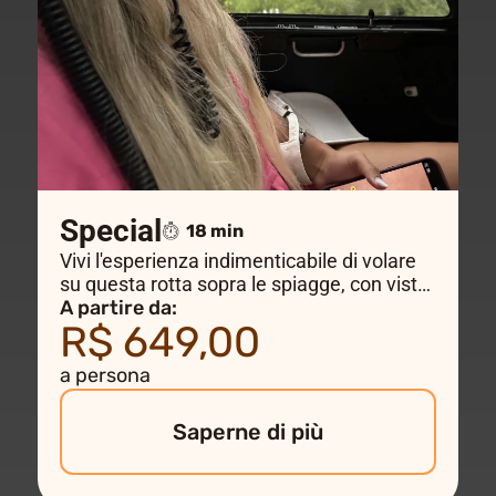
Special
18 min
Vivi l'esperienza indimenticabile di volare
su questa rotta sopra le spiagge, con viste
sensazionali fino al monumento più
A partire da:
R$ 649,00
importante di Rio de Janeiro – il Cristo
Redentore.
a persona
Saperne di più