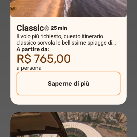
Classic
25 min
Il volo più richiesto, questo itinerario
classico sorvola le bellissime spiagge di
Rio fino al Cristo Redentore, Ipanema e
A partire da:
R$ 765,00
Copacabana con una vista sensazionale
sulla città e sul Pan di Zucchero.
a persona
Un'esperienza indimenticabile.
Saperne di più