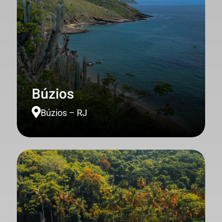
Búzios

Búzios – RJ