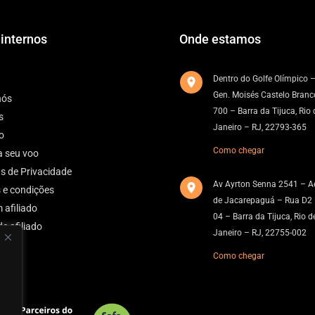
 internos
Onde estamos
Dentro do Golfe Olímpico –
Gen. Moisés Castelo Branco
nós
700 – Barra da Tijuca, Rio 
s
Janeiro – RJ, 22793-365
o
Como chegar
a seu voo
as de Privacidade
Av Ayrton Senna 2541 – A
 e condições
de Jacarepaguá – Rua D2
 afiliado
04 – Barra da Tijuca, Rio d
de afiliado
Janeiro – RJ, 22755-002
Como chegar