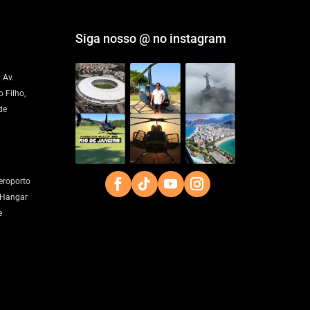
Siga nosso @ no instagram
 Av.
 Filho,
de
eroporto
 Hangar
e