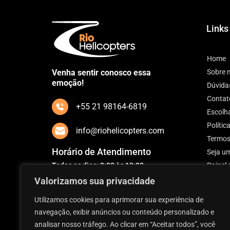
Links
Home
Venha sentir conosco essa
Sobre 
emoção!
Dúvida
Contat
+55 21 98164-6819
Escolh
Polític
info@riohelicopters.com
Termos
Horário de Atendimento
Seja um
Todos os dias: 8:00 às 19:00
Painel 
Valorizamos sua privacidade
Utilizamos cookies para aprimorar sua experiência de
navegação, exibir anúncios ou conteúdo personalizado e
analisar nosso tráfego. Ao clicar em “Aceitar todos”, você