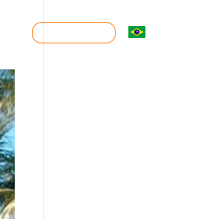
icas
Escolha seu voo