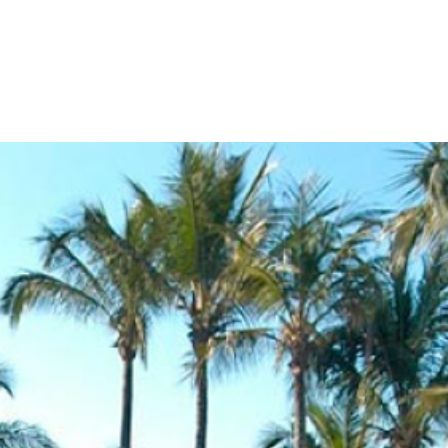
idas
Contato
D