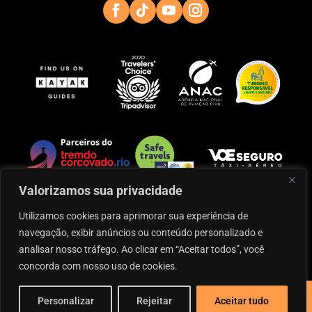
Valorizamos sua privacidade
Utilizamos cookies para aprimorar sua experiência de
navegação, exibir anúncios ou conteúdo personalizado e
Operação das aeronaves: Infinity Serviços Aéreos
analisar nosso tráfego. Ao clicar em “Aceitar todos”, você
Especializados
concorda com nosso uso de cookies.
©2024 Rio Helicopters – Tous droits réservés – CNPJ:
Personalizar
Rejeitar
Aceitar tudo
58.237.268/0001-21