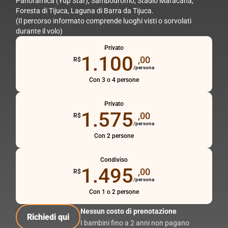
Panoramica (Yup Star), Sambodromo, Stadio Maracanã,
Foresta di Tijuca, Laguna di Barra da Tijuca.
(Il percorso informato comprende luoghi visti o sorvolati
durante il volo)
Privato
1.100
,00
R$
/persona
Con 3 o 4 persone
Privato
1.575
,00
R$
/persona
Con 2 persone
Condiviso
1.495
,00
R$
/persona
Con 1 o 2 persone
Nessun costo di prenotazione
Richiedi qui
I bambini fino a 2 anni non pagano