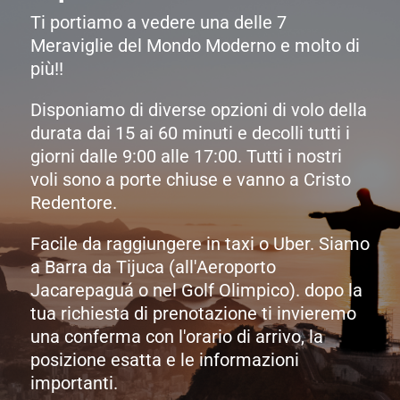
Ti portiamo a vedere una delle 7
Meraviglie del Mondo Moderno e molto di
più!!
Disponiamo di diverse opzioni di volo della
durata dai 15 ai 60 minuti e decolli tutti i
giorni dalle 9:00 alle 17:00. Tutti i nostri
voli sono a porte chiuse e vanno a Cristo
Redentore.
Facile da raggiungere in taxi o Uber. Siamo
a Barra da Tijuca (all'Aeroporto
Jacarepaguá o nel Golf Olimpico). dopo la
tua richiesta di prenotazione ti invieremo
una conferma con l'orario di arrivo, la
posizione esatta e le informazioni
importanti.