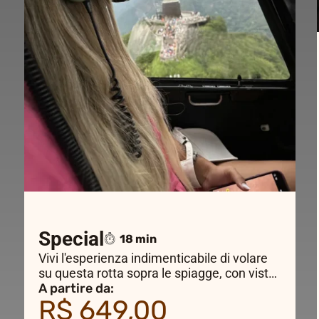
Special
18 min
Vivi l'esperienza indimenticabile di volare
su questa rotta sopra le spiagge, con viste
sensazionali fino al monumento più
A partire da:
R$ 649,00
importante di Rio de Janeiro – il Cristo
Redentore.