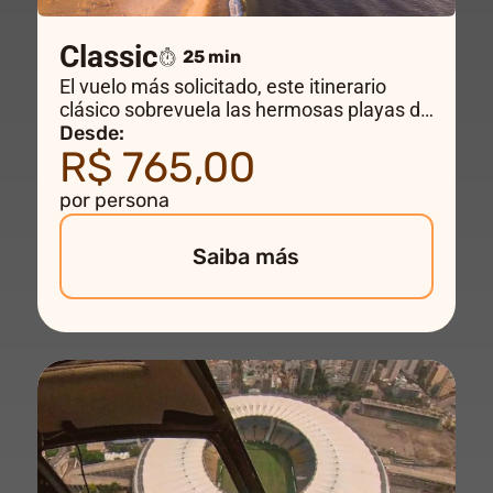
Classic
25 min
El vuelo más solicitado, este itinerario
clásico sobrevuela las hermosas playas de
Rio hasta el Cristo Redentor, Ipanema y
Desde:
R$ 765,00
Copacabana con una vista sensacional de
la ciudad y el Pan de Azúcar. Una
por persona
experiencia inolvidable.
Saiba más