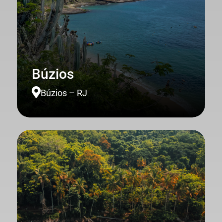
Búzios

Búzios – RJ