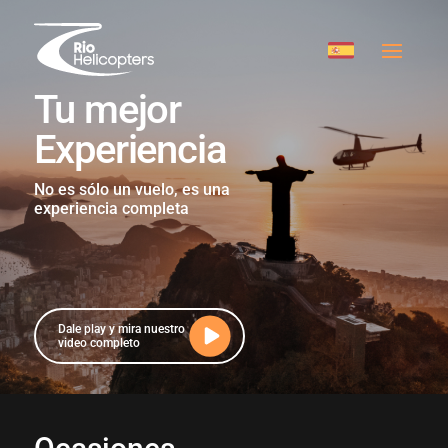
Tu mejor
Experiencia
No es sólo un vuelo, es una
experiencia completa
Dale play y mira nuestro
video completo