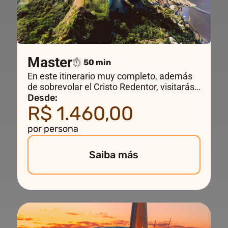
Master
50 min
En este itinerario muy completo, además
de sobrevolar el Cristo Redentor, visitarás
los principales atractivos turísticos de Rio
Desde:
R$ 1.460,00
de Janeiro, cruzando la Bahía de
Guanabara hasta Niterói, sobrevolando el
por persona
Estadio de Maracanã y las playas salvajes
del oeste de la ciudad.
Saiba más