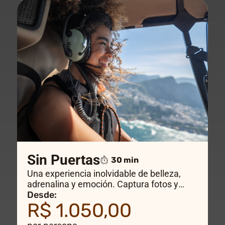
Sin Puertas
30 min
Una experiencia inolvidable de belleza,
adrenalina y emoción. Captura fotos y
videos increíbles mientras sobrevuelas los
Desde:
R$ 1.050,00
lugares más hermosos de Río de Janeiro y
sientes el viento en la cara a bordo de un