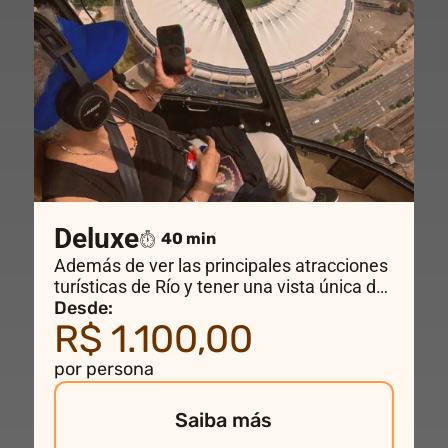
Deluxe
40 min
Además de ver las principales atracciones
turísticas de Río y tener una vista única del
Cristo Redentor, este vuelo también te
Desde:
R$ 1.100,00
lleva al centro de la ciudad y al famoso
Estadio Maracanã.
por persona
Saiba más