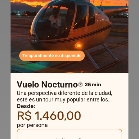
Temporalmente no disponible
Vuelo Nocturno
25 min
Una perspectiva diferente de la ciudad,
este es un tour muy popular entre los
románticos o aquellos que buscan tomar
Desde:
R$ 1.460,00
un vuelo diferente. La hora de despegue
varía según la época del año.
por persona