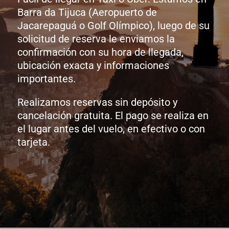
Barra da Tijuca (Aeropuerto de
Jacarepaguá o Golf Olímpico), luego de su
solicitud de reserva le enviamos la
confirmación con su hora de llegada,
ubicación exacta y informaciones
importantes.
Realizamos reservas sin depósito y
cancelación gratuita. El pago se realiza en
el lugar antes del vuelo, en efectivo o con
tarjeta.