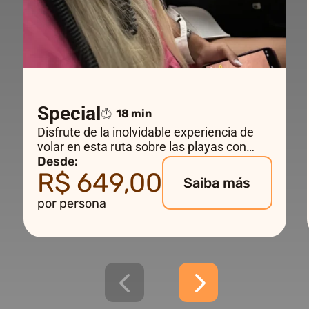
Special
18 min
Disfrute de la inolvidable experiencia de
volar en esta ruta sobre las playas con
sensacionales vistas hasta el mayor
Desde:
R$ 649,00
monumento de Rio de Janeiro – el Cristo
Saiba más
Redentor.
por persona