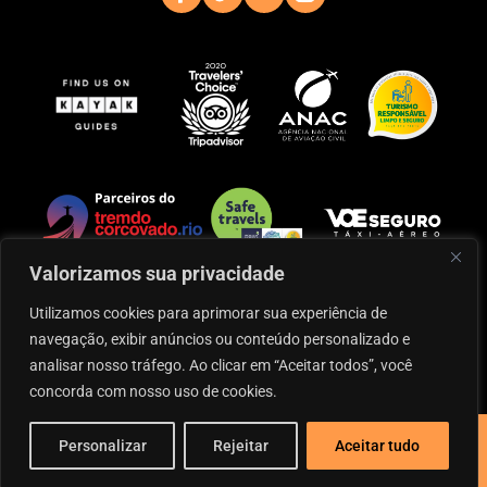
Valorizamos sua privacidade
Utilizamos cookies para aprimorar sua experiência de
navegação, exibir anúncios ou conteúdo personalizado e
Operação das aeronaves: Infinity Serviços Aéreos
analisar nosso tráfego. Ao clicar em “Aceitar todos”, você
Especializados
concorda com nosso uso de cookies.
©2024 Rio Helicopters – Reservados todos los derechos –
Personalizar
Rejeitar
Aceitar tudo
CNPJ: 58.237.268/0001-21
Site Desenvolvido por
Agência Wert