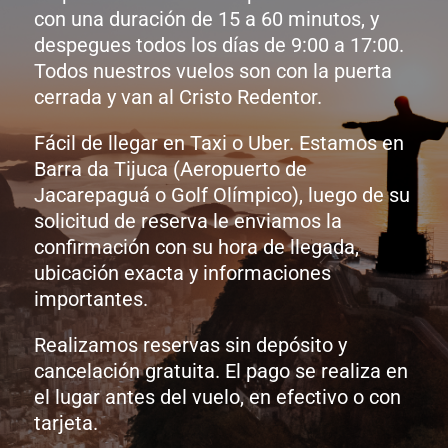
con una duración de 15 a 60 minutos, y
despegues todos los días de 9:00 a 17:00.
Todos nuestros vuelos son con la puerta
cerrada y van al Cristo Redentor.
Fácil de llegar en Taxi o Uber. Estamos en
Barra da Tijuca (Aeropuerto de
Jacarepaguá o Golf Olímpico), luego de su
solicitud de reserva le enviamos la
confirmación con su hora de llegada,
ubicación exacta y informaciones
importantes.
Realizamos reservas sin depósito y
cancelación gratuita. El pago se realiza en
el lugar antes del vuelo, en efectivo o con
tarjeta.