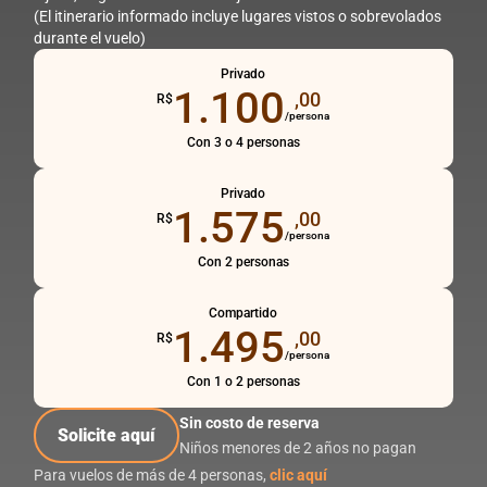
(El itinerario informado incluye lugares vistos o sobrevolados
durante el vuelo)
Privado
1.100
,00
R$
/persona
Con 3 o 4 personas
Privado
1.575
,00
R$
/persona
Con 2 personas
Compartido
1.495
,00
R$
/persona
Con 1 o 2 personas
Sin costo de reserva
Solicite aquí
Niños menores de 2 años no pagan
Para vuelos de más de 4 personas,
clic aquí