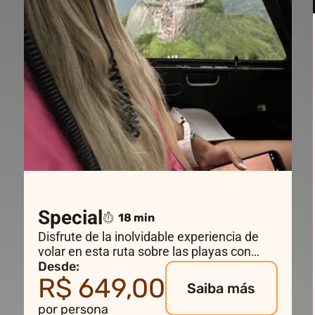
Special
18 min
Disfrute de la inolvidable experiencia de
volar en esta ruta sobre las playas con
sensacionales vistas hasta el mayor
Desde:
R$ 649,00
monumento de Rio de Janeiro – el Cristo
Saiba más
Redentor.
por persona