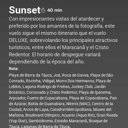
Sunset
40 min
Con impresionantes vistas del atardecer y
preferido por los amantes de la fotografía, este
vuelo sigue el mismo itinerario que el vuelo
DELUXE, sobrevolando los principales atractivos
turísticos, entre ellos el Maracanã y el Cristo
Redentor. El horario de despegue variará
dependiendo de la época del año.
Ruta
:
Playa de Barra da Tijuca, Joá, Roca de Gavea, Playa de São
Conrado, Rocinha, Vidigal, Morro Dos Hermanos, Playa de
Leblon, Laguna Rodrigo de Freitas, Jockey Club, Jardín
Botánico, Corcovado y Cristo Redentor, Playa de Ipanema,
Arpoador, Fuerte de Copacabana, Playa de Copacabana, Pan
de Azúcar, Bahía de Guanabara, Niterói (MAC), Centro de la
Ciudad, Arcos de Lapa, Catedral Metropolitana, Museo del
Mañana, Boulevard Olímpico, Acuario (Aqua Rio), Gran Rueda
(Yup Star), Sambódromo, Estadio Maracanã, Bosque de
Tijuca, Lagunas de Barra da Tijuca.